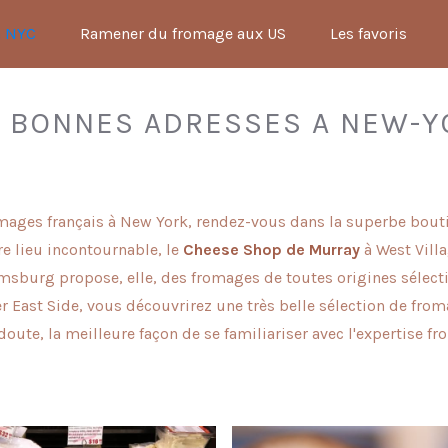
à NYC
Ramener du fromage aux US
Les favoris
S BONNES ADRESSES À NEW-Y
omages français à New York, rendez-vous dans la superbe bou
re lieu incontournable, le
Cheese Shop de Murray
à West Villa
msburg propose, elle, des fromages de toutes origines sélectio
er East Side, vous découvrirez une très belle sélection de fr
doute, la meilleure façon de se familiariser avec l'expertise f